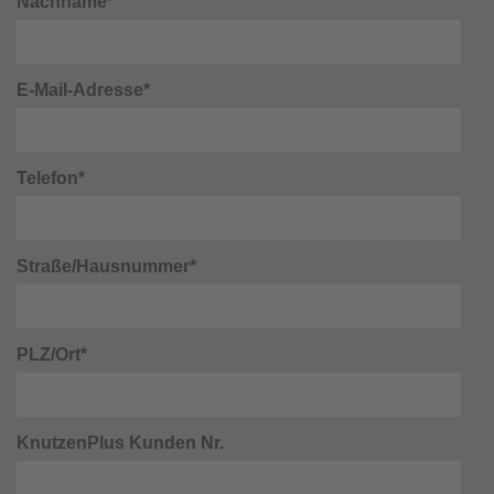
Nachname*
E-Mail-Adresse*
Telefon*
Straße/Hausnummer*
PLZ/Ort*
KnutzenPlus Kunden Nr.