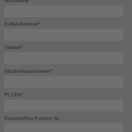
Nachname*
E-Mail-Adresse*
Telefon*
Straße/Hausnummer*
PLZ/Ort*
KnutzenPlus Kunden Nr.