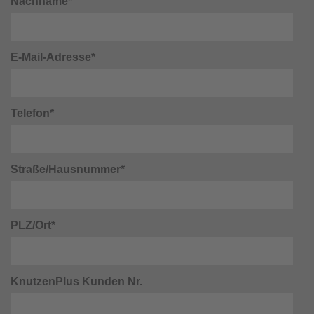
Nachname*
E-Mail-Adresse*
Telefon*
Straße/Hausnummer*
PLZ/Ort*
KnutzenPlus Kunden Nr.