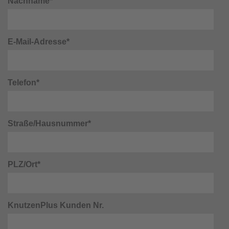
Nachname*
E-Mail-Adresse*
Telefon*
Straße/Hausnummer*
PLZ/Ort*
KnutzenPlus Kunden Nr.