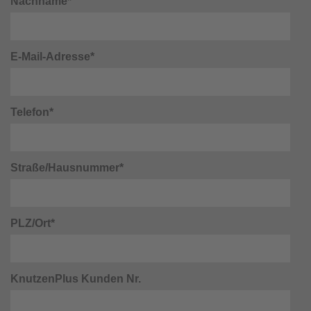
Nachname*
E-Mail-Adresse*
Telefon*
Straße/Hausnummer*
PLZ/Ort*
KnutzenPlus Kunden Nr.