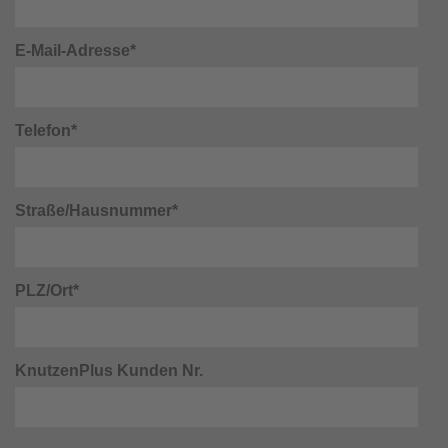
E-Mail-Adresse*
Telefon*
Straße/Hausnummer*
PLZ/Ort*
KnutzenPlus Kunden Nr.