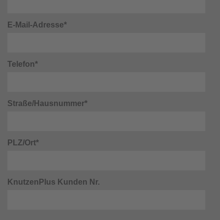
E-Mail-Adresse*
Telefon*
Straße/Hausnummer*
PLZ/Ort*
KnutzenPlus Kunden Nr.