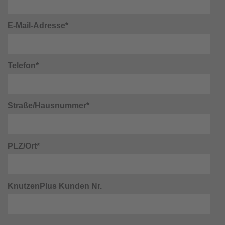
E-Mail-Adresse*
Telefon*
Straße/Hausnummer*
PLZ/Ort*
KnutzenPlus Kunden Nr.