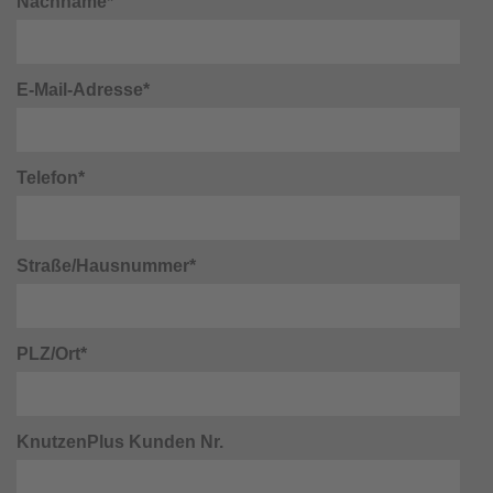
Nachname*
E-Mail-Adresse*
Telefon*
Straße/Hausnummer*
PLZ/Ort*
KnutzenPlus Kunden Nr.