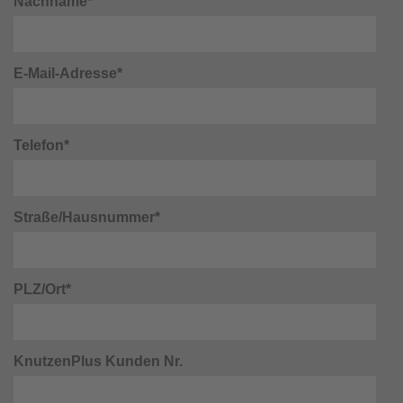
Nachname*
E-Mail-Adresse*
Telefon*
Straße/Hausnummer*
PLZ/Ort*
KnutzenPlus Kunden Nr.