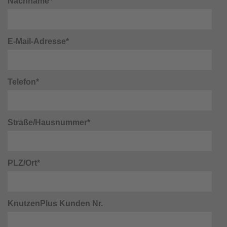
Nachname*
E-Mail-Adresse*
Telefon*
Straße/Hausnummer*
PLZ/Ort*
KnutzenPlus Kunden Nr.