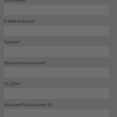
Nachname*
E-Mail-Adresse*
Telefon*
Straße/Hausnummer*
PLZ/Ort*
KnutzenPlus Kunden Nr.