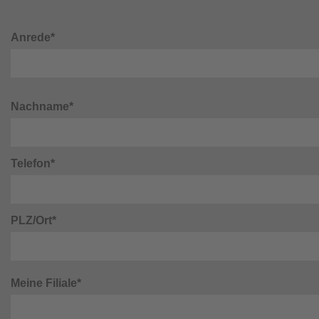
Anrede*
Nachname*
Telefon*
PLZ/Ort*
Meine Filiale*