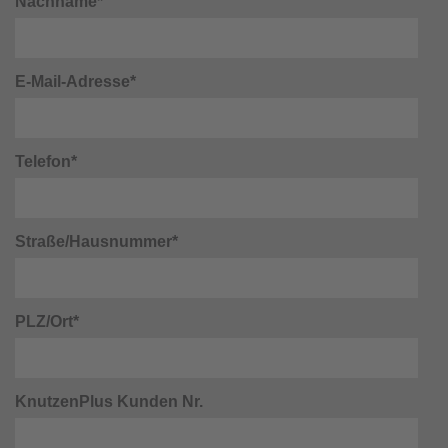
Nachname*
E-Mail-Adresse*
Telefon*
Straße/Hausnummer*
PLZ/Ort*
KnutzenPlus Kunden Nr.