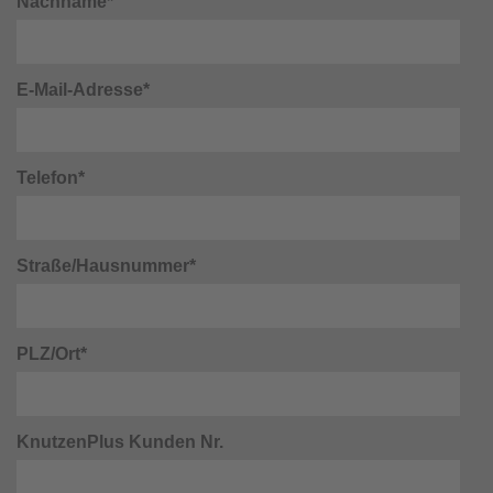
Nachname*
E-Mail-Adresse*
Telefon*
Straße/Hausnummer*
PLZ/Ort*
KnutzenPlus Kunden Nr.