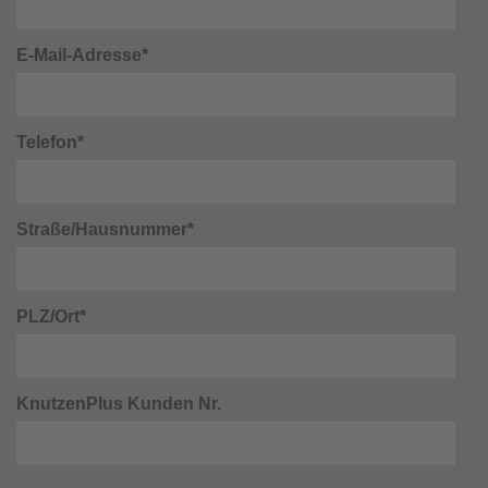
E-Mail-Adresse*
Telefon*
Straße/Hausnummer*
PLZ/Ort*
KnutzenPlus Kunden Nr.