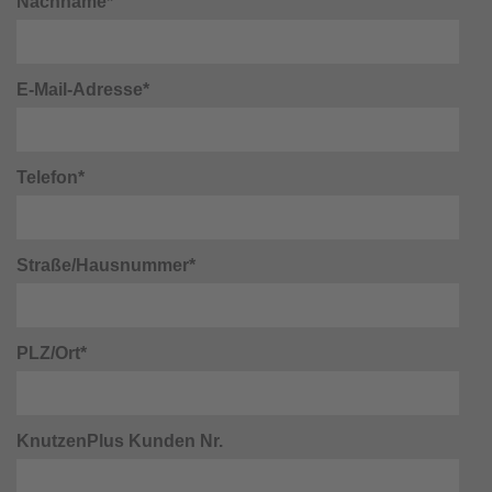
Nachname*
E-Mail-Adresse*
Telefon*
Straße/Hausnummer*
PLZ/Ort*
KnutzenPlus Kunden Nr.