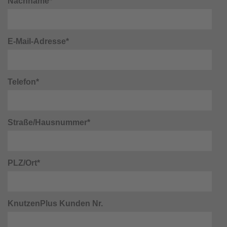
Nachname*
E-Mail-Adresse*
Telefon*
Straße/Hausnummer*
PLZ/Ort*
KnutzenPlus Kunden Nr.