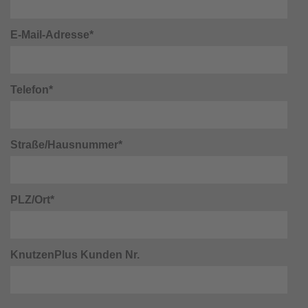
E-Mail-Adresse*
Telefon*
Straße/Hausnummer*
PLZ/Ort*
KnutzenPlus Kunden Nr.