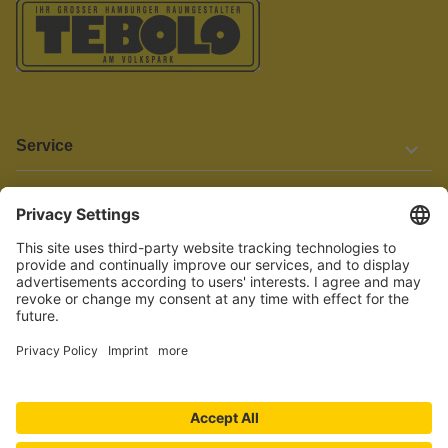
Service
Informationen
Barrierefreiheit
Wir bemühen uns, unsere Website barrierefrei zu gestalten.
Einige Inhalte und Funktionen sind derzeit jedoch noch nicht
vollständig zugänglich. Wenn Sie auf Barrieren stoßen oder Hilfe
benötigen, kontaktieren Sie uns bitte unter service[at]knutzen.de.
Vertrag widerrufen
© 2026 TEBOLO