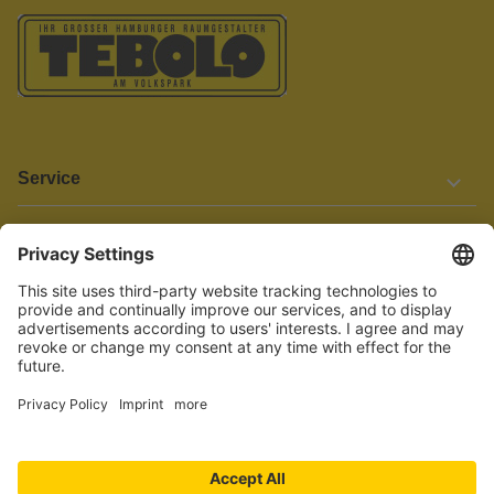
Service
Informationen
Barrierefreiheit
Wir bemühen uns, unsere Website barrierefrei zu gestalten.
Einige Inhalte und Funktionen sind derzeit jedoch noch nicht
vollständig zugänglich. Wenn Sie auf Barrieren stoßen oder Hilfe
benötigen, kontaktieren Sie uns bitte unter service[at]knutzen.de.
Vertrag widerrufen
© 2026 TEBOLO