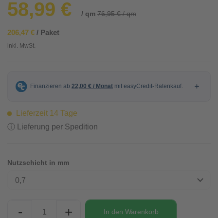
58,99 €
/ qm
76,95 € / qm
206,47 €
/ Paket
inkl. MwSt.
Lieferzeit 14 Tage
ⓘ Lieferung per Spedition
Nutzschicht in mm
0,7
-
+
In den
Warenkorb