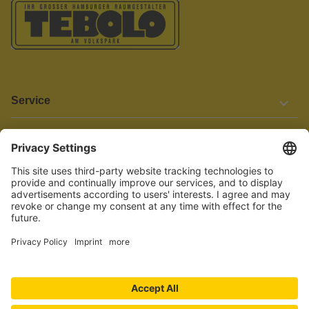
Service
Informationen
Barrierefreiheit
Wir bemühen uns, unsere Website barrierefrei zu gestalten.
Einige Inhalte und Funktionen sind derzeit jedoch noch nicht
vollständig zugänglich. Wenn Sie auf Barrieren stoßen oder Hilfe
benötigen, kontaktieren Sie uns bitte unter service[at]knutzen.de.
Vertrag widerrufen
© 2026 TEBOLO