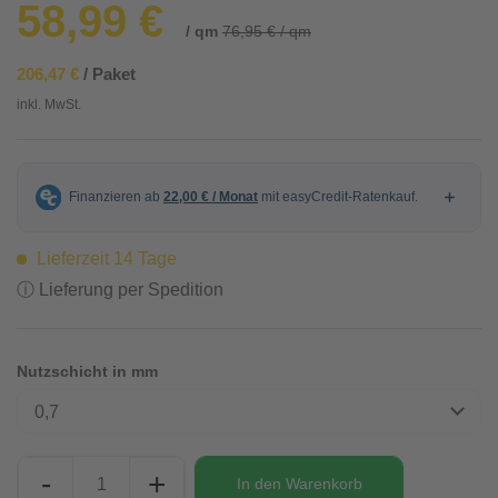
58,99 €
/ qm
76,95 € / qm
206,47 €
/ Paket
inkl. MwSt.
Lieferzeit 14 Tage
ⓘ Lieferung per Spedition
Nutzschicht in mm
0,7
-
+
In den
Warenkorb