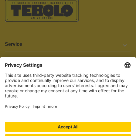
Service
Informationen
Barrierefreiheit
Wir bemühen uns, unsere Website barrierefrei zu gestalten.
Einige Inhalte und Funktionen sind derzeit jedoch noch nicht
vollständig zugänglich. Wenn Sie auf Barrieren stoßen oder Hilfe
benötigen, kontaktieren Sie uns bitte unter service[at]knutzen.de.
Vertrag widerrufen
© 2026 TEBOLO