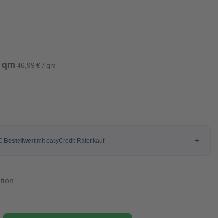
/ qm
46,99 € / qm
tion