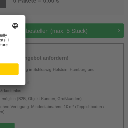
0 Pakete = 0,00 €
tis Muster bestellen (max. 5 Stück)
sönliches Angebot anfordern!
 Dienstleistung in Schleswig-Holstein, Hamburg und
en
urzfristig erstellt
 & kostenlos
 möglich (B2B, Objekt-Kunden, Großkunden)
g ohne Verlegung: Mindestabnahme 10 m² (Teppichboden /
um)