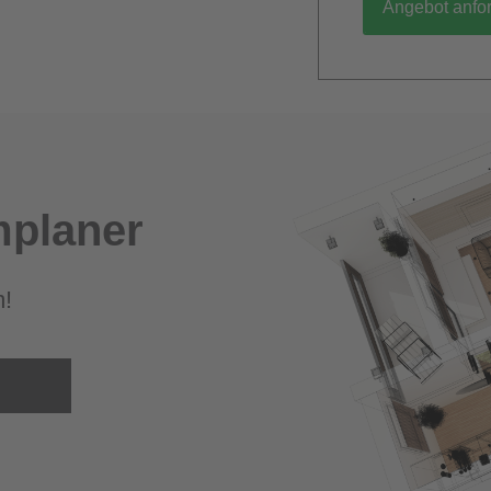
Angebot anfo
planer
m!