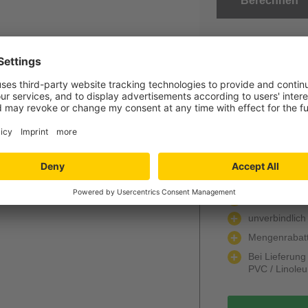
Berechnen
gra
Jetzt Ihr per
Verlegung und
Niedersachs
Angebot wird k
unverbindlich
Mengenrabatt
Bei Lieferun
PVC / Linole