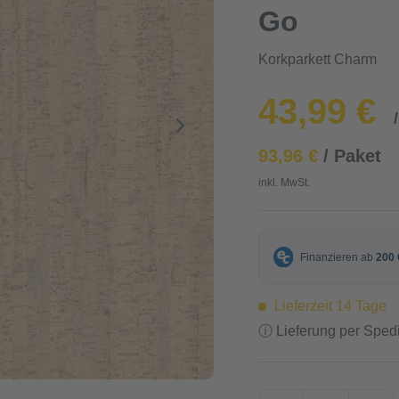
Go
Korkparkett Charm
43,99 €
93,96 €
/ Paket
inkl. MwSt.
Lieferzeit 14 Tage
ⓘ Lieferung per Spedi