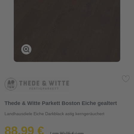
Thede & Witte Parkett Boston Eiche gealtert
Landhausdiele Eiche Darkblack astig kerngeräuchert
88,99 €
/ qm
90,05 € / qm