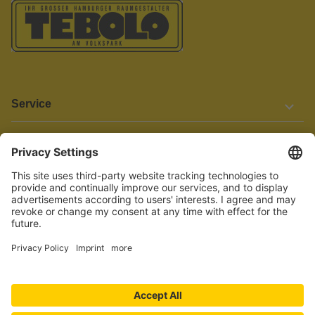
Service
Informationen
Barrierefreiheit
Wir bemühen uns, unsere Website barrierefrei zu gestalten.
Einige Inhalte und Funktionen sind derzeit jedoch noch nicht
vollständig zugänglich. Wenn Sie auf Barrieren stoßen oder Hilfe
benötigen, kontaktieren Sie uns bitte unter service[at]knutzen.de.
Vertrag widerrufen
© 2026 TEBOLO