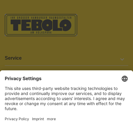
Service
Informationen
Barrierefreiheit
Wir bemühen uns, unsere Website barrierefrei zu gestalten.
Einige Inhalte und Funktionen sind derzeit jedoch noch nicht
vollständig zugänglich. Wenn Sie auf Barrieren stoßen oder Hilfe
benötigen, kontaktieren Sie uns bitte unter service[at]knutzen.de.
Vertrag widerrufen