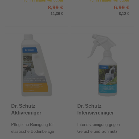
Nur in Filialen verfügbar
Nur in Filialen verfügbar
8,99 €
6,99 €
11,36 €
8,12 €
Dr. Schutz
Dr. Schutz
Aktivreiniger
Intensivreiniger
750 ml
Fresh Up 2 in
Pflegliche Reinigung für
Intensivreinigung gegen
1
elastische Bodenbeläge
Gerüche und Schmutz
auf...