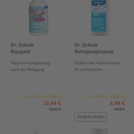
Dr. Schutz
Dr. Schutz
Baygard
Reinigungsspray
Teppichschutz
Fleck & Weg
Teppich-Imprägnierung
Praktischer Fleckentferner
500 ml
100 ml
nach der Reinigung
für synthetische...
Nur in Filialen verfügbar
Nur in Filialen verfügbar
15,99 €
4,99 €
19,01 €
6,04 €
Ähnliche Artikel