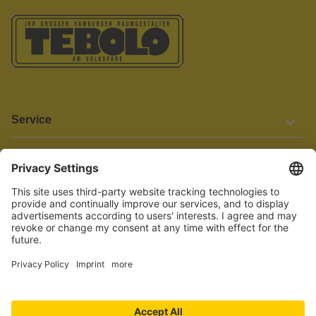
Service
Informationen
Barrierefreiheit
Wir bemühen uns, unsere Website barrierefrei zu gestalten.
Einige Inhalte und Funktionen sind derzeit jedoch noch nicht
vollständig zugänglich. Wenn Sie auf Barrieren stoßen oder Hilfe
benötigen, kontaktieren Sie uns bitte unter service[at]knutzen.de.
Vertrag widerrufen
© 2026 TEBOLO