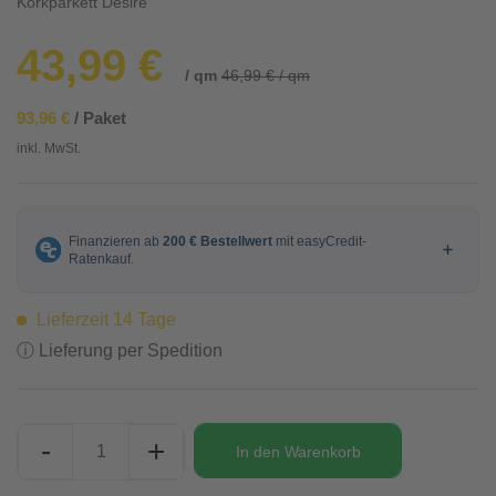
Korkparkett Desire
43,99 €
/ qm
46,99 € / qm
93,96 €
/ Paket
inkl. MwSt.
Lieferzeit 14 Tage
ⓘ Lieferung per Spedition
-
+
In den
Warenkorb